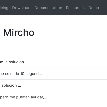
icing
Download
Documentation
Resources
Demo
y Mircho
eso la solucion…
 que es cada 10 segund…
a solucion …
spero me puedan ayudar,…