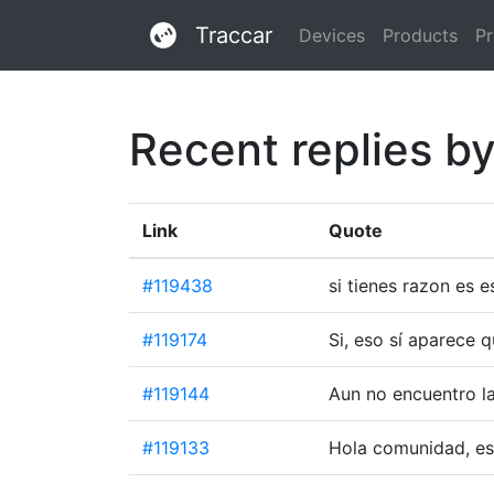
Traccar
Devices
Products
Pr
Recent replies b
Link
Quote
#119438
si tienes razon es 
#119174
Si, eso sí aparece
#119144
Aun no encuentro l
#119133
Hola comunidad, e