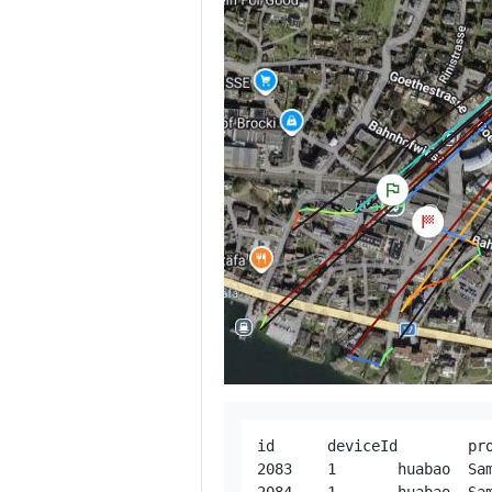
id	deviceId	protocol	serverTime	deviceTime	fixTime	valid	latitude	longitude	altitude	speed	course	address	accuracy	humidity0	charge	blocked	rssi	sat	batteryLevel	totalDistance	motion	distance	archive	odometer

2083	1	huabao	Samstag, 21. März 2026	10:17:18	10:17:18	true	47.24023	8.72234	422	0	0		0	0	true	false	31	13	100	135736.5961	false	0		204500
