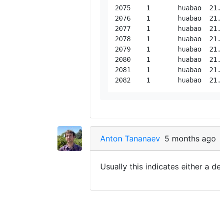
2075	1	huabao	21.03.26 10:02	21.03.26 10:02	21.03.26 10:02	true	47.239425	8.722855	375	17.6025982	76		0		100	false		0	0	204300	31	false				true	7	true	43.58470472	135573.2451	0	

2076	1	huabao	21.03.26 10:02	21.03.26 10:02	21.03.26 10:02	true	47.239768	8.723444	397	11.6630712	46		0		100	false		0	0	204400	31	false				true	7	true	58.6478098	135631.8929	0	

2077	1	huabao	21.03.26 10:02	21.03.26 10:02	21.03.26 10:02	true	47.239894	8.723398	402	8.4773249	324		0		100	false		0	0	204400	31	false				true	7	true	14.45069549	135646.3436	0	

2078	1	huabao	21.03.26 10:02	21.03.26 10:02	21.03.26 10:02	true	47.239986	8.723116	405	14.9568089	287		0		100	false		0	0	204400	31	false				true	7	true	23.6459551	135669.9895	0	

2079	1	huabao	21.03.26 10:02	21.03.26 10:02	21.03.26 10:02	true	47.24018	8.722365	419	3.779699	271		0		100	false		0	0	204500	31	false				true	7	true	60.72866613	135730.7182	0	

2080	1	huabao	21.03.26 10:02	21.03.26 10:02	21.03.26 10:02	true	47.24018	8.722365	419	3.779699	271		0		100	false		0	0	204500	31	false				true	7	true	0	135730.7182	0	

2081	1	huabao	21.03.26 10:03	21.03.26 10:03	21.03.26 10:03	true	47.24023	8.72234	422	0	226		0		100	false		0	0	204500	31	false				false	9	true	5.877930595	135736.5961	0	

Anton Tananaev
5 months ago
Usually this indicates either a 