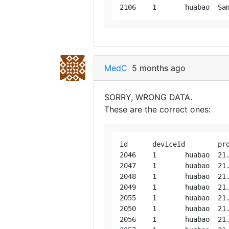
MedC
5 months ago
SORRY, WRONG DATA.
These are the correct ones:
id	deviceId	protocol	serverTime	deviceTime	fixTime	valid	latitude	longitude	altitude	speed	course	address	accuracy	archive	batteryLevel	ignition	temp1	temp0	battery	odometer	rssi	blocked	container	iccid	event	motion	sat	charge	distance	totalDistance	humidity0	humidity

2046	1	huabao	21.03.26 09:56	21.03.26 09:59	21.03.26 09:59	false	47.244567	8.728135	0	0	0		0	true	100	false		0	0	203600	16	false		8.94102E+19		false	0	true	0	134681.9003	0	

2047	1	huabao	21.03.26 09:56	21.03.26 09:59	21.03.26 09:59	false	47.244567	8.728135	0	0	0		0		100	false	156.8	0	0	203600	20	false		8.94102E+19	8	false	0	true	0	134681.9003	0	-3064.7

2048	1	huabao	21.03.26 09:56	21.03.26 09:59	21.03.26 09:59	false	47.244567	8.728135	0	0	0		0		100	false		0	0	203600	21	false				false	0	true	0	134681.9003	0	

2049	1	huabao	21.03.26 09:57	21.03.26 09:59	21.03.26 09:59	false	47.244567	8.728135	0	0	0		0		100	false		0	0	203600	22	false				false	0	true	0	134681.9003	0	

2055	1	huabao	21.03.26 09:59	21.03.26 09:59	21.03.26 09:59	true	47.240692	8.721586	451	0.1079914	0		0		100	false		0	0	203600	31	false				true	7	true	656.5330065	135338.4333	0	

2050	1	huabao	21.03.26 09:57	21.03.26 10:00	21.03.26 10:00	false	47.244567	8.728135	0	0	0		0		100	false		0	0	203600	26	false				false	0	true	0	134681.9003	0	

2056	1	huabao	21.03.26 10:00	21.03.26 10:00	21.03.26 10:00	true	47.240516	8.721828	435	3.5637162	93		0		100	false		0	0	203600	31	false				true	7	true	656.1658899	135338.0662	0	
