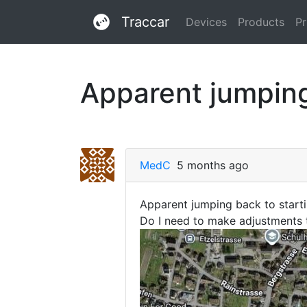
Traccar
Devices
Products
Pr
Apparent jumping
MedC
5 months ago
Apparent jumping back to starti
Do I need to make adjustments 