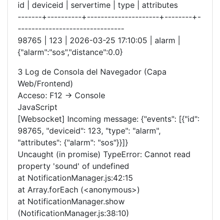
id | deviceid | servertime | type | attributes
-------+----------+---------------------+--------+-
-------------------------------
98765 | 123 | 2026-03-25 17:10:05 | alarm |
{"alarm":"sos","distance":0.0}
3 Log de Consola del Navegador (Capa
Web/Frontend)
Acceso: F12 -> Console
JavaScript
[Websocket] Incoming message: {"events": [{"id":
98765, "deviceid": 123, "type": "alarm",
"attributes": {"alarm": "sos"}}]}
Uncaught (in promise) TypeError: Cannot read
property 'sound' of undefined
at NotificationManager.js:42:15
at Array.forEach (<anonymous>)
at NotificationManager.show
(NotificationManager.js:38:10)