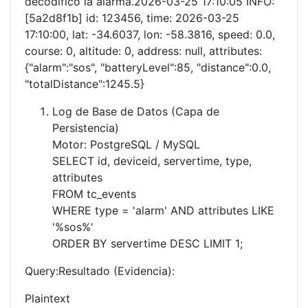
decodificó la alarma.2026-03-25 17:10:05 INFO:
[5a2d8f1b] id: 123456, time: 2026-03-25
17:10:00, lat: -34.6037, lon: -58.3816, speed: 0.0,
course: 0, altitude: 0, address: null, attributes:
{"alarm":"sos", "batteryLevel":85, "distance":0.0,
"totalDistance":1245.5}
Log de Base de Datos (Capa de
Persistencia)
Motor: PostgreSQL / MySQL
SELECT id, deviceid, servertime, type,
attributes
FROM tc_events
WHERE type = 'alarm' AND attributes LIKE
'%sos%'
ORDER BY servertime DESC LIMIT 1;
Query:Resultado (Evidencia):
Plaintext