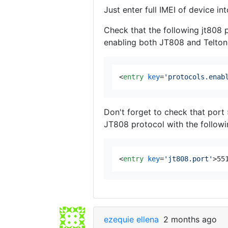
Just enter full IMEI of device into
Check that the following jt808 
enabling both JT808 and Teltoni
<
entry
key
=
'protocols.enab
Don't forget to check that port 
JT808 protocol with the followi
<
entry
key
=
'jt808.port'
>
55
ezequie ellena
2 months ago