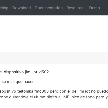
icing
Download
Documentation
Resources
Demo
l dispositivo jimi Iot vl502.
 se mas que hacer.
spositivo teltonika fmc003 pero con el de jimi iot no puedo
robe quitandole el ultimo digito al IMEI hice de todo pero 