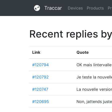
Traccar
Devices
Products
Pr
Recent replies 
Link
Quote
#120794
OK mais lintervall
#120792
Je teste la nouvell
#120747
La nouvelle versio
#120695
Non, jattends just