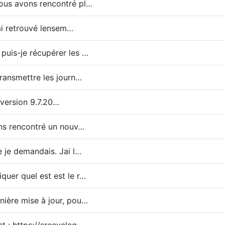
ous avons rencontré pl…
jai retrouvé lensem…
puis-je récupérer les …
transmettre les journ…
 version 9.7.20…
ns rencontré un nouv…
 je demandais. Jai l…
uer quel est est le r…
nière mise à jour, pou…