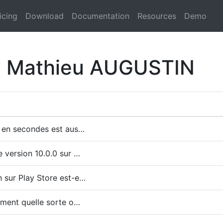
icing
Download
Documentation
Resources
Demo
by Mathieu AUGUSTIN
e en secondes est aus…
e version 10.0.0 sur …
n sur Play Store est-e…
ement quelle sorte o…