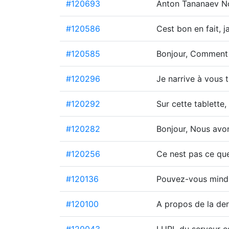
#120693
Anton Tananaev N
#120586
Cest bon en fait, 
#120585
Bonjour, Comment 
#120296
Je narrive à vous 
#120292
Sur cette tablette,
#120282
Bonjour, Nous avo
#120256
Ce nest pas ce que
#120136
Pouvez-vous mindiq
#120100
A propos de la der