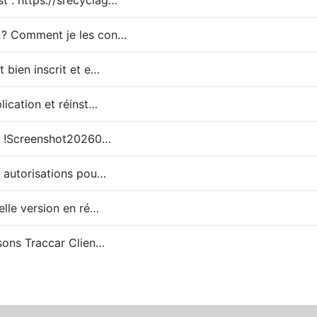
t : https://srecyclag…
 ? Comment je les con…
t bien inscrit et e…
plication et réinst…
 : !Screenshot20260…
es autorisations pou…
velle version en ré…
isons Traccar Clien…