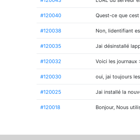
#120043
LURL du serveur es
#120040
Quest-ce que cest
#120038
Non, lidentifiant es
#120035
Jai désinstallé lap
#120032
Voici les journaux
#120030
oui, jai toujours l
#120025
Jai installé la nou
#120018
Bonjour, Nous util